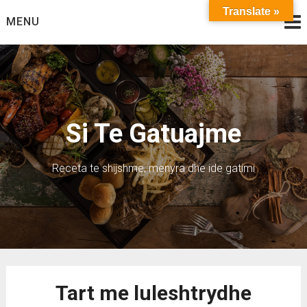
Skip
Translate »
MENU
to
content
Si Te Gatuajme
Receta te shijshme, menyra dhe ide gatimi
Tart me luleshtrydhe