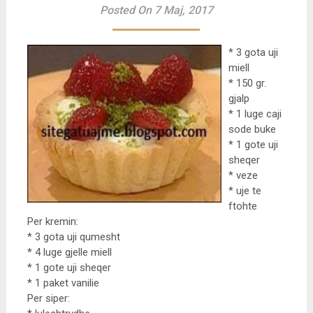
Posted On 7 Maj, 2017
* 3 gota uji
miell
* 150 gr.
gjalp
* 1 luge caji
sode buke
* 1 gote uji
sheqer
* veze
* uje te
ftohte
Per kremin:
* 3 gota uji qumesht
* 4 luge gjelle miell
* 1 gote uji sheqer
* 1 paket vanilie
Per siper: