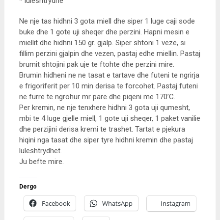
* luleshtrydhe
Ne nje tas hidhni 3 gota miell dhe siper 1 luge caji sode
buke dhe 1 gote uji sheqer dhe perzini. Hapni mesin e
miellit dhe hidhni 150 gr. gjalp. Siper shtoni 1 veze, si
fillim perzini gjalpin dhe vezen, pastaj edhe miellin. Pastaj
brumit shtojini pak uje te ftohte dhe perzini mire.
Brumin hidheni ne ne tasat e tartave dhe futeni te ngrirja
e frigoriferit per 10 min derisa te forcohet. Pastaj futeni
ne furre te ngrohur mr pare dhe piqeni me 170’C.
Per kremin, ne nje tenxhere hidhni 3 gota uji qumesht,
mbi te 4 luge gjelle miell, 1 gote uji sheqer, 1 paket vanilie
dhe perzijini derisa kremi te trashet. Tartat e pjekura
hiqini nga tasat dhe siper tyre hidhni kremin dhe pastaj
luleshtrydhet.
Ju befte mire.
Dergo
Facebook
WhatsApp
Instagram