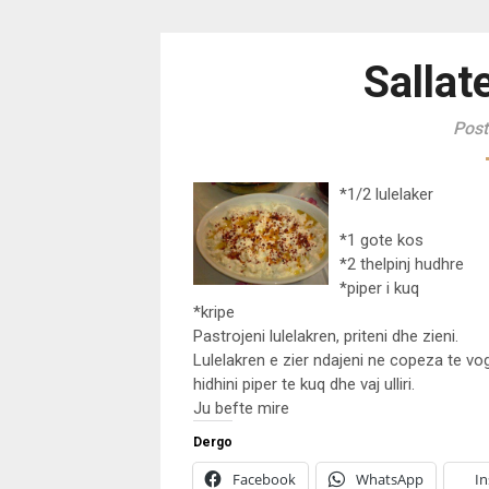
Sallat
Post
*1/2 lulelaker
*1 gote kos
*2 thelpinj hudhre
*piper i kuq
*kripe
Pastrojeni lulelakren, priteni dhe zieni.
Lulelakren e zier ndajeni ne copeza te vog
hidhini piper te kuq dhe vaj ulliri.
Ju befte mire
Dergo
Facebook
WhatsApp
I