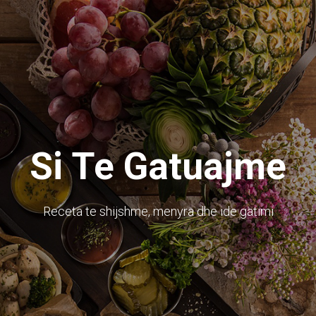
Si Te Gatuajme
Receta te shijshme, menyra dhe ide gatimi