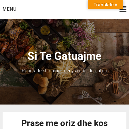
Skip
Translate »
MENU
to
content
Si Te Gatuajme
Receta te shijshme, menyra dhe ide gatimi
Prase me oriz dhe kos