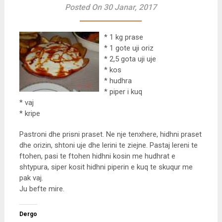
Posted On 30 Janar, 2017
* 1 kg prase
* 1 gote uji oriz
* 2,5 gota uji uje
* kos
* hudhra
* piper i kuq
* vaj
* kripe
Pastroni dhe prisni praset. Ne nje tenxhere, hidhni praset
dhe orizin, shtoni uje dhe lerini te ziejne. Pastaj lereni te
ftohen, pasi te ftohen hidhni kosin me hudhrat e
shtypura, siper kosit hidhni piperin e kuq te skuqur me
pak vaj.
Ju befte mire.
Dergo