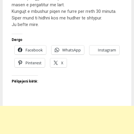
masen e pergatitur me lart.
Kungujt e mbushur piqen ne furre per rreth 30 minuta.
Siper mund ti hidhni kos me hudher te shtypur.
Ju befte mire.
Dergo
Facebook
WhatsApp
Instagram
Pinterest
X
Pëlqejeni këtë: