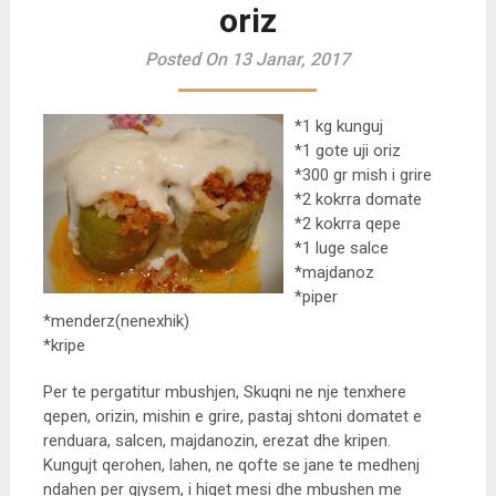
oriz
Posted On 13 Janar, 2017
*1 kg kunguj
*1 gote uji oriz
*300 gr mish i grire
*2 kokrra domate
*2 kokrra qepe
*1 luge salce
*majdanoz
*piper
*menderz(nenexhik)
*kripe
Per te pergatitur mbushjen, Skuqni ne nje tenxhere
qepen, orizin, mishin e grire, pastaj shtoni domatet e
renduara, salcen, majdanozin, erezat dhe kripen.
Kungujt qerohen, lahen, ne qofte se jane te medhenj
ndahen per gjysem, i hiqet mesi dhe mbushen me