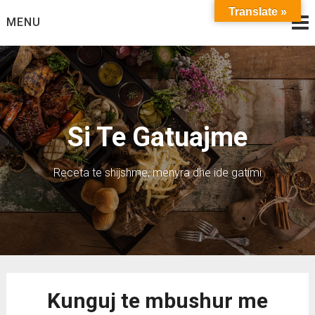
Skip
Translate »
MENU
to
content
Si Te Gatuajme
Receta te shijshme, menyra dhe ide gatimi
Kunguj te mbushur me