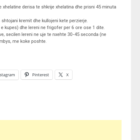
 xhelatine derisa te shkrije xhelatina dhe prisni 45 minuta
n shtojani kremit dhe kullojeni kete perzierje.
 kupes) dhe lereni ne frigofer per 6 ore ose 1 dite.
e, secilen lereni ne uje te nxehte 30-45 seconda (ne
rmbys, me koke poshte.
nstagram
Pinterest
X