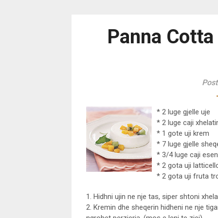
Panna Cotta 
Post
* 2 luge gjelle uje
* 2 luge caji xhelati
* 1 gote uji krem
* 7 luge gjelle sheq
* 3/4 luge caji esen
* 2 gota uji lattice
* 2 gota uji fruta tr
1. Hidhni ujin ne nje tas, siper shtoni xhel
2. Kremin dhe sheqerin hidheni ne nje tiga