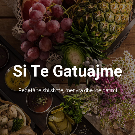
Si Te Gatuajme
Receta te shijshme, menyra dhe ide gatimi