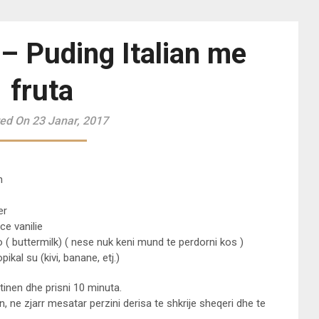
– Puding Italian me
fruta
ed On 23 Janar, 2017
n
er
ce vanilie
llo ( buttermilk) ( nese nuk keni mund te perdorni kos )
opikal su (kivi, banane, etj.)
atinen dhe prisni 10 minuta.
n, ne zjarr mesatar perzini derisa te shkrije sheqeri dhe te