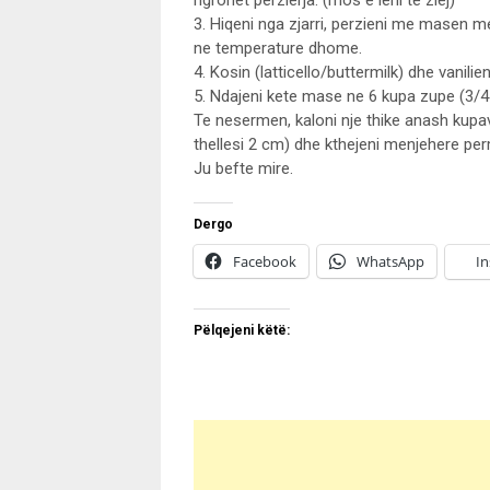
ngrohet perzierja. (mos e leni te ziej)
3. Hiqeni nga zjarri, perzieni me masen me
ne temperature dhome.
4. Kosin (latticello/buttermilk) dhe vanilie
5. Ndajeni kete mase ne 6 kupa zupe (3/4 e
Te nesermen, kaloni nje thike anash kupav
thellesi 2 cm) dhe kthejeni menjehere pe
Ju befte mire.
Dergo
Facebook
WhatsApp
I
Pëlqejeni këtë: