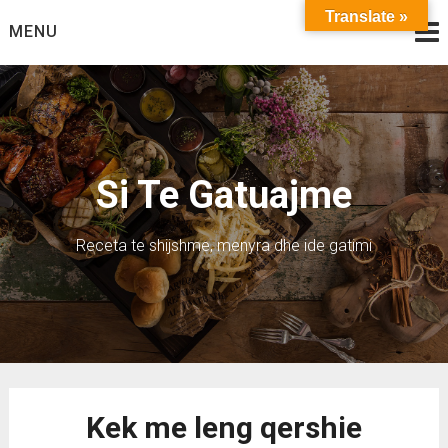
Skip
Translate »
MENU
to
content
Si Te Gatuajme
Receta te shijshme, menyra dhe ide gatimi
Kek me leng qershie