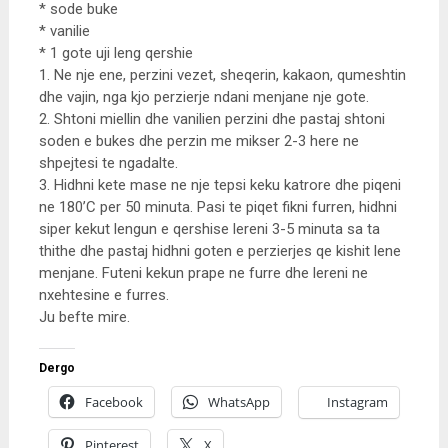
* sode buke
* vanilie
* 1 gote uji leng qershie
1. Ne nje ene, perzini vezet, sheqerin, kakaon, qumeshtin
dhe vajin, nga kjo perzierje ndani menjane nje gote.
2. Shtoni miellin dhe vanilien perzini dhe pastaj shtoni
soden e bukes dhe perzin me mikser 2-3 here ne
shpejtesi te ngadalte.
3. Hidhni kete mase ne nje tepsi keku katrore dhe piqeni
ne 180’C per 50 minuta. Pasi te piqet fikni furren, hidhni
siper kekut lengun e qershise lereni 3-5 minuta sa ta
thithe dhe pastaj hidhni goten e perzierjes qe kishit lene
menjane. Futeni kekun prape ne furre dhe lereni ne
nxehtesine e furres.
Ju befte mire.
Dergo
Facebook
WhatsApp
Instagram
Pinterest
X