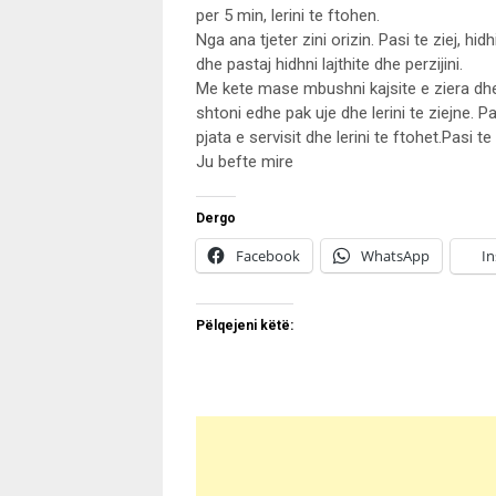
per 5 min, lerini te ftohen.
Nga ana tjeter zini orizin. Pasi te ziej, hid
dhe pastaj hidhni lajthite dhe perzijini.
Me kete mase mbushni kajsite e ziera dhe r
shtoni edhe pak uje dhe lerini te ziejne. Pa
pjata e servisit dhe lerini te ftohet.Pasi t
Ju befte mire
Dergo
Facebook
WhatsApp
I
Pëlqejeni këtë: