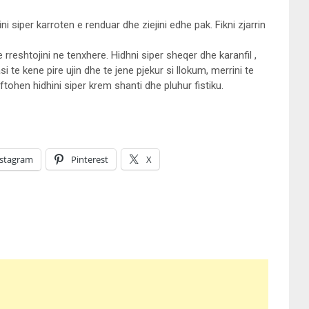
hini siper karroten e renduar dhe ziejini edhe pak. Fikni zjarrin
reshtojini ne tenxhere. Hidhni siper sheqer dhe karanfil ,
si te kene pire ujin dhe te jene pjekur si llokum, merrini te
e ftohen hidhini siper krem shanti dhe pluhur fistiku.
nstagram
Pinterest
X