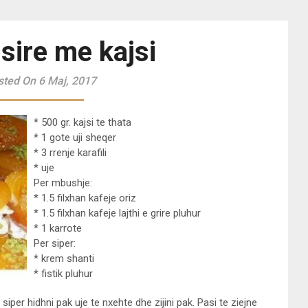
sire me kajsi
sted On 6 Maj, 2017
* 500 gr. kajsi te thata
* 1 gote uji sheqer
* 3 rrenje karafili
* uje
Per mbushje:
* 1.5 filxhan kafeje oriz
* 1.5 filxhan kafeje lajthi e grire pluhur
* 1 karrote
Per siper:
* krem shanti
* fistik pluhur
siper hidhni pak uje te nxehte dhe zijini pak. Pasi te ziejne